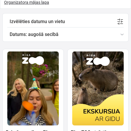
Organizatora mājas lapa
Ģimenei
Izvēlēties datumu un vietu
Festivāls
Datums: augošā secībā
Semināri
Dāvanu
kartes
Kino