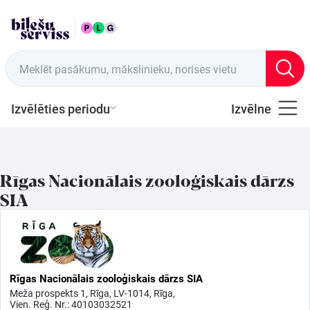
LAT
Tirdzniecības vietas
Meklēt pasākumu, mākslinieku, norises vietu
Izvēlēties periodu
Izvēlne
Visi
Latviešu
Rīgas Nacionālais zooloģiskais dārzs
Mūzika
SIA
Mūzika
Teātris
Rīgas Nacionālais zooloģiskais dārzs SIA
Meža prospekts 1, Rīga, LV-1014, Rīga,
Vien. Reģ. Nr.: 40103032521
Sports