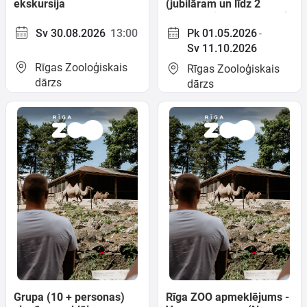
ekskursija
(jubilāram un līdz 2
pavadošajām personām).
Rīga ZOO apmeklējums -
Sv 30.08.2026
13:00
Pk 01.05.2026
-
Vasaras sezona (No
Sv 11.10.2026
1.05.26 līdz 11.10.26.)
Rīgas Zooloģiskais
Rīgas Zooloģiskais
dārzs
dārzs
Grupa (10 + personas)
Rīga ZOO apmeklējums -