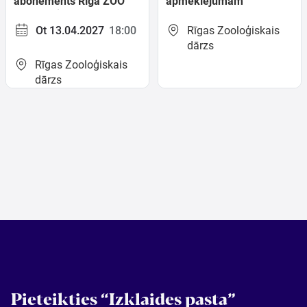
abonements Rīga ZOO
apmeklējumam
apmeklējumam
Ot 13.04.2027
18:00
Rīgas Zooloģiskais
dārzs
Rīgas Zooloģiskais
dārzs
Pieteikties “Izklaides pasta”