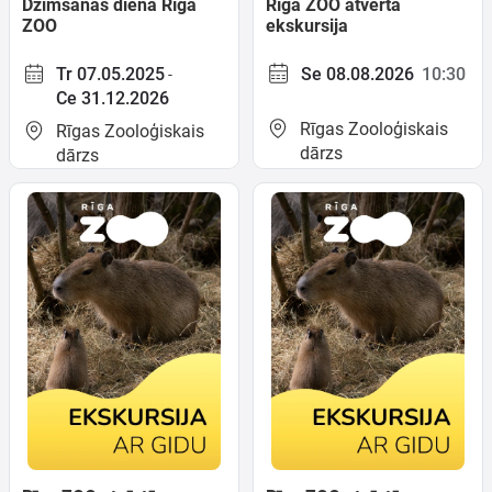
Dzimšanas diena Rīga
Rīga ZOO atvērtā
ZOO
ekskursija
Tr 07.05.2025
Se 08.08.2026
10:30
-
Meklēt kartē
Ce 31.12.2026
Rīgas Zooloģiskais
Rīgas Zooloģiskais
dārzs
Izvēlēties
dārzs
periodu