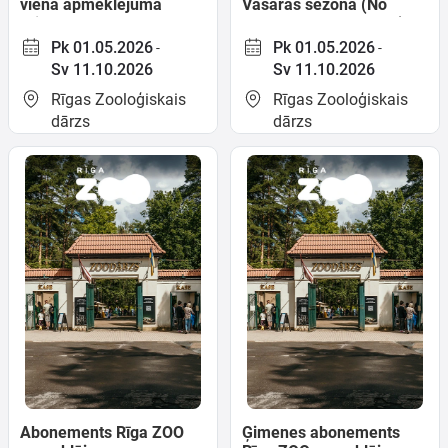
vienā apmeklējuma
Vasaras sezona (No
reizē. Rīga ZOO
1.05.26 līdz 11.10.26.)
apmeklējums - Vasaras
Pk 01.05.2026
Pk 01.05.2026
-
-
sezona (No 1.05.26 līdz
Sv 11.10.2026
Sv 11.10.2026
11.10.26.)
Rīgas Zooloģiskais
Rīgas Zooloģiskais
dārzs
dārzs
Abonements Rīga ZOO
Ģimenes abonements