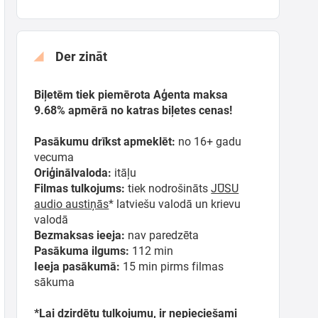
Der zināt
Biļetēm tiek piemērota Aģenta maksa
9.68% apmērā no katras biļetes cenas!
Pasākumu drīkst apmeklēt:
no 16+ gadu
vecuma
Oriģinālvaloda:
itāļu
Filmas tulkojums:
tiek nodrošināts
JŪSU
audio austiņās
* latviešu valodā un krievu
valodā
Bezmaksas ieeja:
nav paredzēta
Pasākuma ilgums:
112
min
Ieeja pasākumā:
15 min pirms filmas
sākuma
*Lai dzirdētu tulkojumu, ir nepieciešami