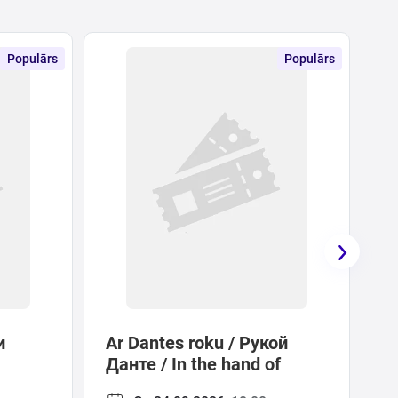
Populārs
Populārs
и
Ar Dantes roku / Рукой
Данте / In the hand of
Dante.