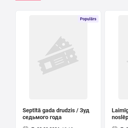
Populārs
Septītā gada drudzis / Зуд
Laimīg
седьмого года
noslē
счаст