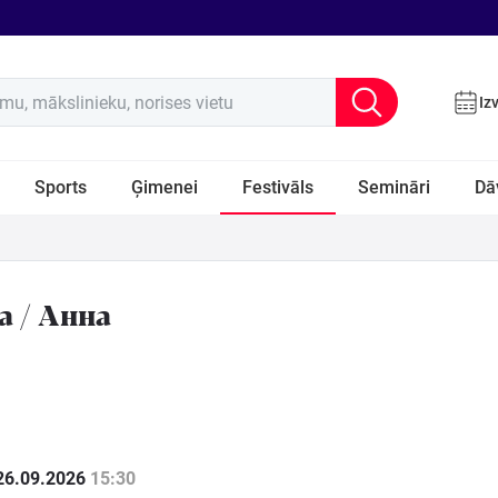
u, mākslinieku, norises vietu
Iz
Sports
Ģimenei
Festivāls
Semināri
Dā
a / Анна
26.09.2026
15:30