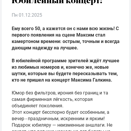
Пн 01.12.2025
Фестиваль
Ему всего 50, а кажется он с нами всю жизнь! С
Семинар
первого появления на сцене Максим стал
камертоном времени: острым, точным и всегда
дающим надежду на лучшее.
Подарочные
карты
В юбилейной программе зрителей ждёт лучшее
из любимых номеров и, конечно же, новые
шутки, которые вы будете пересказывать тем,
Кино
кто не пришел на концерт Максима Галкина.
Юмор без фильтров, ирония без границ и та
самая фирменная лёгкость, которая
объединяет поколения.
Этот концерт бесспорно будет особенным, а
вечер - праздничным, искренним и ярким!
Подарок юбиляру — неизменные аншлаги. Не