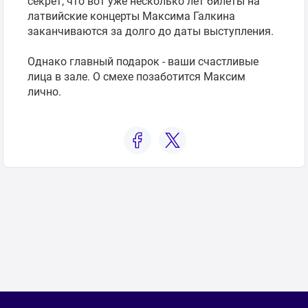
секрет, что вот уже несколько лет билеты на
Поиск на карте
латвийские концерты Максима Галкина
заканчиваются за долго до даты выступления.
Выбрать
период
Однако главный подарок - ваши счастливые
лица в зале. О смехе позаботится Максим
лично.