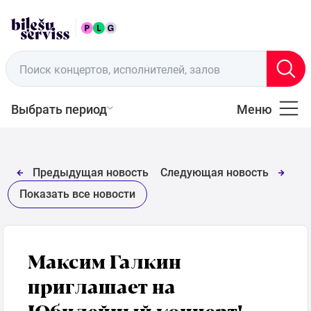
RUS
Пункты продажи
Поиск концертов, исполнителей, залов
Выбрать период
Меню
Все
Музыка
Предыдущая новость
Следующая новость
Показать все новости
Театр
Спорт
Максим Галкин
приглашает на
Для
Юбилейный концерт!
семьи