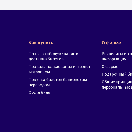
Varšavā, lai kopā svinētu mūziku un brīvību.
 2 pilnas dienas ar māksliniekiem, kuru dziesmas kļuvušas
i, Aquarium, Dai Darogu!, 20TOKENS
Как купить
О фирме
e, Zakroyyy
Плата за обслуживание и
Реквизиты и к
eigumu.
доставка билетов
информация
Правила пользования интернет-
О фирме
магазином
Подарочный би
Покупка билетов банковским
mu tikai kopā ar likumisko pārstāvi.
Общие принцип
переводом
meklēt pasākumu ar likumiskā pārstāvja rakstisku atļauju.
персональных 
СмартБилет