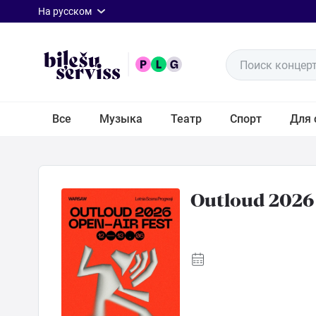
rus
На русском
Поиск концерт
Все
Все
Музыка
Театр
Спорт
Для 
Музыка
Театр
Outloud 2026
Спорт
Для
семьи