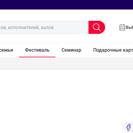
ов, исполнителей, залов
Выб
семьи
Фестиваль
Семинар
Подарочные кар