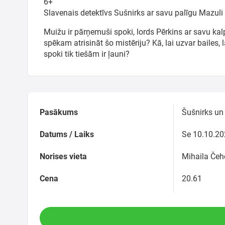
6+
Meklēt kartē
Slavenais detektīvs Sušnirks ar savu palīgu Mazu
Muižu ir pārņemuši spoki, lords Pērkins ar savu ka
Izvēlēties
spēkam atrisināt šo mistēriju? Kā, lai uzvar bailes, 
periodu
spoki tik tiešām ir ļauni?
Pasākums
Šušnirks un
Datums / Laiks
Se 10.10.20
Norises vieta
Mihaila Čeh
Cena
20.61