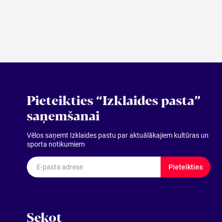
Pieteikties “Izklaides pasta”
saņemšanai
Vēlos saņemt Izklaides pastu par aktuālākajiem kultūras un
sporta notikumiem
E-pasta adrese
Pieteikties
Sekot