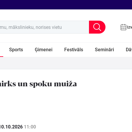
u, mākslinieku, norises vietu
Iz
Sports
Ģimenei
Festivāls
Semināri
Dā
irks un spoku muiža
10.10.2026
11:00