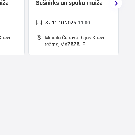
uiža
Šušnirks un spoku muiža
Sv 11.10.2026
11:00
Krievu
Mihaila Čehova Rīgas Krievu
teātris, MAZĀZĀLE