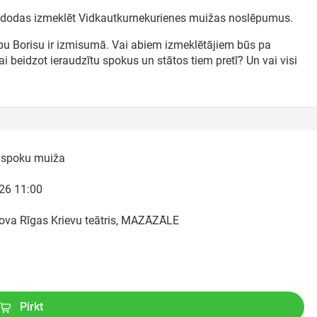
li dodas izmeklēt Vidkautkurnekurienes muižas noslēpumus.
lpu Borisu ir izmisumā. Vai abiem izmeklētājiem būs pa
lai beidzot ieraudzītu spokus un stātos tiem pretī? Un vai visi
 spoku muiža
26 11:00
ova Rīgas Krievu teātris, MAZĀZĀLE
Pirkt