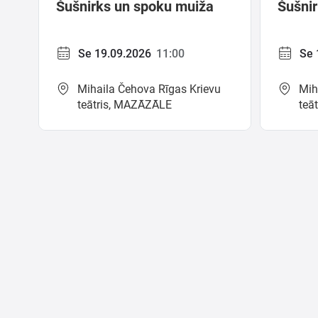
Šušnirks un spoku muiža
Šušni
Se 19.09.2026
11:00
Se 
Mihaila Čehova Rīgas Krievu
Mih
teātris, MAZĀZĀLE
teā