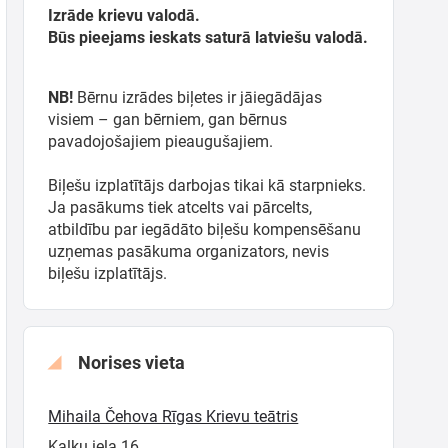
Izrāde krievu valodā.
Būs pieejams ieskats saturā latviešu valodā.
NB!
Bērnu izrādes biļetes ir jāiegādājas
visiem – gan bērniem, gan bērnus
pavadojošajiem pieaugušajiem.
Biļešu izplatītājs darbojas tikai kā starpnieks.
Ja pasākums tiek atcelts vai pārcelts,
atbildību par iegādāto biļešu kompensēšanu
uzņemas pasākuma organizators, nevis
biļešu izplatītājs.
Norises vieta
Mihaila Čehova Rīgas Krievu teātris
Kaļķu iela 16