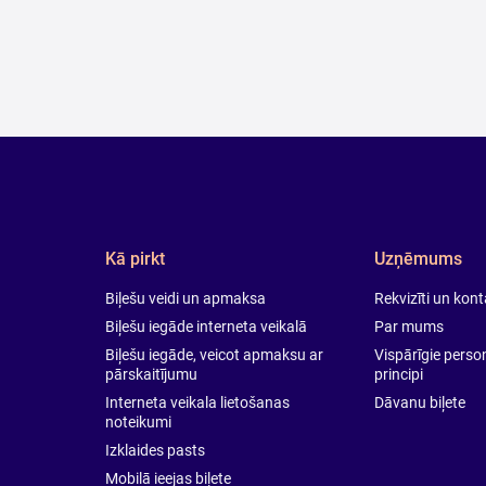
Kā pirkt
Uzņēmums
Biļešu veidi un apmaksa
Rekvizīti un kon
Biļešu iegāde interneta veikalā
Par mums
Biļešu iegāde, veicot apmaksu ar
Vispārīgie pers
pārskaitījumu
principi
Interneta veikala lietošanas
Dāvanu biļete
noteikumi
Izklaides pasts
Mobilā ieejas biļete