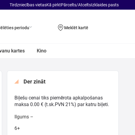
Tirdzniecības vietas
Kā pirkt
Pārcelts/Atcelts
Izklaides pasts
vēlēties periodu
Meklēt kartē
vanu kartes
Kino
Der zināt
Biļešu cenai tiks piemērota apkalpošanas
maksa 0.00 € (t.sk.PVN 21%) par katru biļeti.
Ilgums –
6+