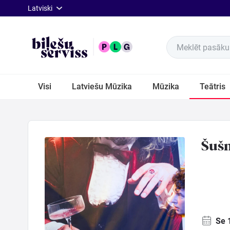
lat
Latviski
Meklēt pasākum
Visi
Visi
Latviešu Mūzika
Mūzika
Teātris
Latviešu
Mūzika
Šušn
Mūzika
Teātris
Sports
Se 