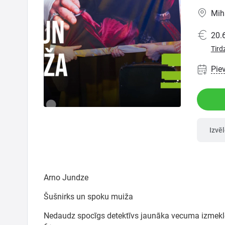
Ģimenei
Mih
20.
Festivāls
Tird
Semināri
Pie
Dāvanu
kartes
Izvē
Kino
Arno Jundze
Šušnirks un spoku muiža
Nedaudz spocīgs detektīvs jaunāka vecuma izmeklē