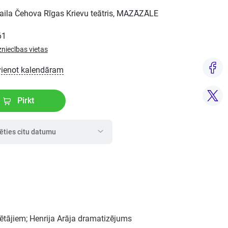
aila Čehova Rīgas Krievu teātris, MAZĀZĀLE
61
zniecības vietas
vienot kalendāram
Pirkt
lēties citu datumu
tājiem; Henrija Arāja dramatizējums